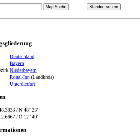
gsgliederung
Deutschland
Bayern
zirk
Niederbayern
Rottal-Inn
(Landkreis)
Unterdietfurt
en
48.3833 /
N 48° 23'
12.6667 /
O 12° 40'
ormationen