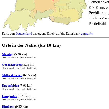
Gemeindeken
Kfz-Kennzei
Bevölkerung
Telefon-Vor
Postleitzahl
Karte von
Deutschland
anzeigen / Direkt auf die Datenbank
zugreifen
Orte in der Nähe: (bis 10 km)
Massing
(5.26 km)
Deutschland
>
Bayern
>
Rottal-Inn
Geratskirchen
(5.55 km)
Deutschland
>
Bayern
>
Rottal-Inn
Mitterskirchen
(6.15 km)
Deutschland
>
Bayern
>
Rottal-Inn
Eggenfelden
(7.61 km)
Deutschland
>
Bayern
>
Rottal-Inn
Gangkofen
(9.23 km)
Deutschland
>
Bayern
>
Rottal-Inn
Rimbach
(9.35 km)