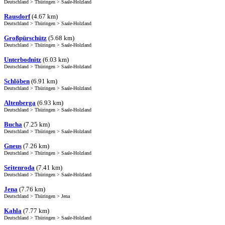
Deutschland
>
Thüringen
>
Saale-Holzland
Rausdorf
(4.67 km)
Deutschland
>
Thüringen
>
Saale-Holzland
Großpürschütz
(5.68 km)
Deutschland
>
Thüringen
>
Saale-Holzland
Unterbodnitz
(6.03 km)
Deutschland
>
Thüringen
>
Saale-Holzland
Schlöben
(6.91 km)
Deutschland
>
Thüringen
>
Saale-Holzland
Altenberga
(6.93 km)
Deutschland
>
Thüringen
>
Saale-Holzland
Bucha
(7.25 km)
Deutschland
>
Thüringen
>
Saale-Holzland
Gneus
(7.26 km)
Deutschland
>
Thüringen
>
Saale-Holzland
Seitenroda
(7.41 km)
Deutschland
>
Thüringen
>
Saale-Holzland
Jena
(7.76 km)
Deutschland
>
Thüringen
>
Jena
Kahla
(7.77 km)
Deutschland
>
Thüringen
>
Saale-Holzland