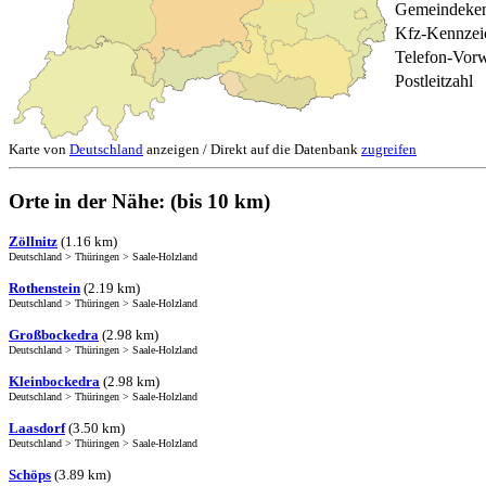
Gemeindeken
Kfz-Kennzei
Telefon-Vor
Postleitzahl
Karte von
Deutschland
anzeigen / Direkt auf die Datenbank
zugreifen
Orte in der Nähe: (bis 10 km)
Zöllnitz
(1.16 km)
Deutschland
>
Thüringen
>
Saale-Holzland
Rothenstein
(2.19 km)
Deutschland
>
Thüringen
>
Saale-Holzland
Großbockedra
(2.98 km)
Deutschland
>
Thüringen
>
Saale-Holzland
Kleinbockedra
(2.98 km)
Deutschland
>
Thüringen
>
Saale-Holzland
Laasdorf
(3.50 km)
Deutschland
>
Thüringen
>
Saale-Holzland
Schöps
(3.89 km)