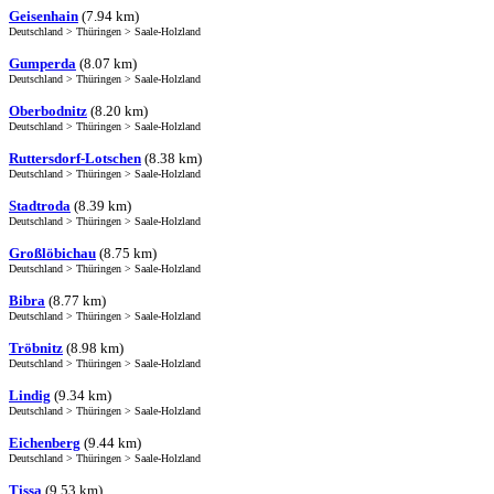
Geisenhain
(7.94 km)
Deutschland
>
Thüringen
>
Saale-Holzland
Gumperda
(8.07 km)
Deutschland
>
Thüringen
>
Saale-Holzland
Oberbodnitz
(8.20 km)
Deutschland
>
Thüringen
>
Saale-Holzland
Ruttersdorf-Lotschen
(8.38 km)
Deutschland
>
Thüringen
>
Saale-Holzland
Stadtroda
(8.39 km)
Deutschland
>
Thüringen
>
Saale-Holzland
Großlöbichau
(8.75 km)
Deutschland
>
Thüringen
>
Saale-Holzland
Bibra
(8.77 km)
Deutschland
>
Thüringen
>
Saale-Holzland
Tröbnitz
(8.98 km)
Deutschland
>
Thüringen
>
Saale-Holzland
Lindig
(9.34 km)
Deutschland
>
Thüringen
>
Saale-Holzland
Eichenberg
(9.44 km)
Deutschland
>
Thüringen
>
Saale-Holzland
Tissa
(9.53 km)