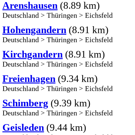
Arenshausen
(8.89 km)
Deutschland
>
Thüringen
>
Eichsfeld
Hohengandern
(8.91 km)
Deutschland
>
Thüringen
>
Eichsfeld
Kirchgandern
(8.91 km)
Deutschland
>
Thüringen
>
Eichsfeld
Freienhagen
(9.34 km)
Deutschland
>
Thüringen
>
Eichsfeld
Schimberg
(9.39 km)
Deutschland
>
Thüringen
>
Eichsfeld
Geisleden
(9.44 km)