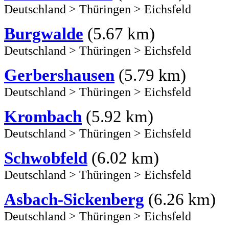
Deutschland
>
Thüringen
>
Eichsfeld
Burgwalde
(5.67 km)
Deutschland
>
Thüringen
>
Eichsfeld
Gerbershausen
(5.79 km)
Deutschland
>
Thüringen
>
Eichsfeld
Krombach
(5.92 km)
Deutschland
>
Thüringen
>
Eichsfeld
Schwobfeld
(6.02 km)
Deutschland
>
Thüringen
>
Eichsfeld
Asbach-Sickenberg
(6.26 km)
Deutschland
>
Thüringen
>
Eichsfeld