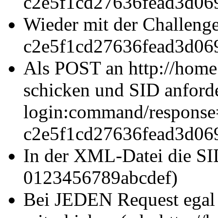
c2e5f1cd27636fead3d06
Wieder mit der Challenge
c2e5f1cd27636fead3d06
Als POST an http://hom
schicken und SID anforde
login:command/respons
c2e5f1cd27636fead3d069
In der XML-Datei die SID
0123456789abcdef)
Bei JEDEN Request ega